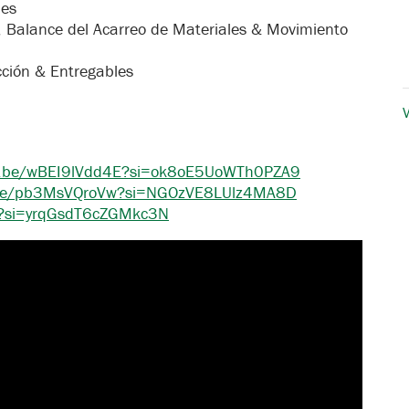
les
s, Balance del Acarreo de Materiales & Movimiento
ción & Entregables
V
tu.be/wBEI9lVdd4E?si=ok8oE5UoWTh0PZA9
u.be/pb3MsVQroVw?si=NGOzVE8LUlz4MA8D
n0?si=yrqGsdT6cZGMkc3N