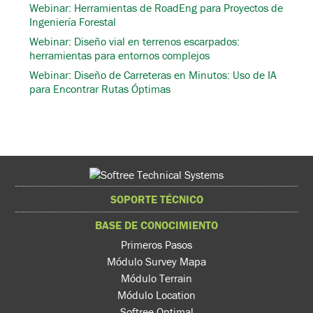
Webinar: Herramientas de RoadEng para Proyectos de
Ingeniería Forestal
Webinar: Diseño vial en terrenos escarpados:
herramientas para entornos complejos
Webinar: Diseño de Carreteras en Minutos: Uso de IA
para Encontrar Rutas Óptimas
SOPORTE TÉCNICO
BASE DE CONOCIMIENTO
Primeros Pasos
Módulo Survey Mapa
Módulo Terrain
Módulo Location
Softree Optimal