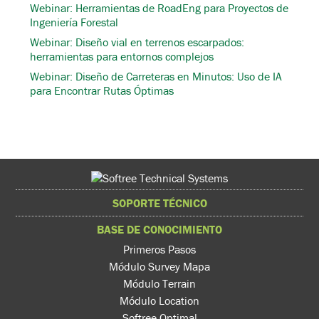
Webinar: Herramientas de RoadEng para Proyectos de
Ingeniería Forestal
Webinar: Diseño vial en terrenos escarpados:
herramientas para entornos complejos
Webinar: Diseño de Carreteras en Minutos: Uso de IA
para Encontrar Rutas Óptimas
SOPORTE TÉCNICO
BASE DE CONOCIMIENTO
Primeros Pasos
Módulo Survey Mapa
Módulo Terrain
Módulo Location
Softree Optimal